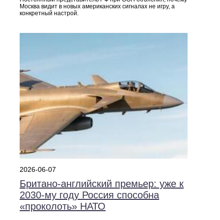
Москва видит в новых американских сигналах не игру, а
конкретный настрой.
2026-06-07
Британо‑английский премьер: уже к
2030‑му году Россия способна
«проколоть» НАТО