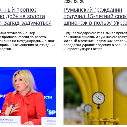
2026-06-20
нный прогноз
Румынский гражданин
по добыче золота
получил 15‑летний срок
л Запад задуматься
шпионаж в пользу Укра
аналитический обзор
Суд Краснодарского края вынес пригов
 прогноза России по золото-
признавая виновным румынского граж
влияния на международный рынок
который в течение нескольких лет соб
причины отклонения от ожиданий
передавал украине сведения о военно
пертов.
инфраструктуре России.