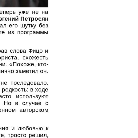
теперь уже не на
вгений Петросян
ал его шутку без
нте из программы
вав слова Фицо и
риста, схожесть
и. «Похоже, кто-
ично заметил он.
не последовало.
 редкость: в ходе
асто используют
. Но в случае с
енном авторском
ния и любовью к
е, просто решил,