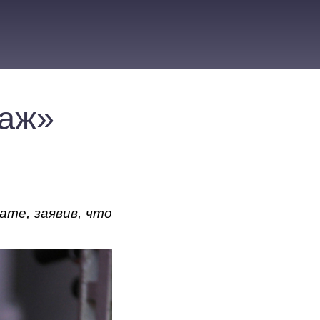
раж»
ате, заявив, что