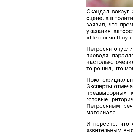
Скандал вокруг 
сцене, а в поли
заявил, что пре
указания авторс
«Петросян Шоу»,
Петросян опубли
проведя паралл
настолько очеви
то решил, что м
Пока официальн
Эксперты отмечаю
предвыборных к
готовые ритори
Петросяным реч
материале.
Интересно, что
язвительным выс