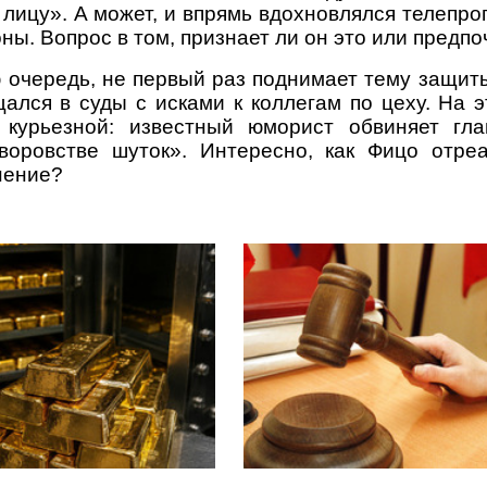
 лицу». А может, и впрямь вдохновлялся телепр
ы. Вопрос в том, признает ли он это или предпо
ю очередь, не первый раз поднимает тему защиты
ался в суды с исками к коллегам по цеху. На э
 курьезной: известный юморист обвиняет гла
воровстве шуток». Интересно, как Фицо отре
нение?