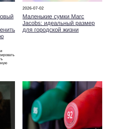
2026-07-02
Маленькие сумки Marc
ковый
Jacobs: идеальный размер
для городской жизни
менить
ою
зи
рировать
ть
нную