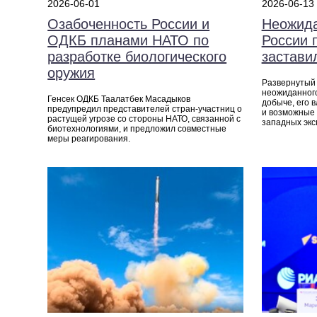
2026-06-01
2026-06-13
Озабоченность России и
Неожида
ОДКБ планами НАТО по
России 
разработке биологического
застави
оружия
Развернутый 
неожиданного
Генсек ОДКБ Таалатбек Масадыков
добыче, его 
предупредил представителей стран‑участниц о
и возможные 
растущей угрозе со стороны НАТО, связанной с
западных экс
биотехнологиями, и предложил совместные
меры реагирования.