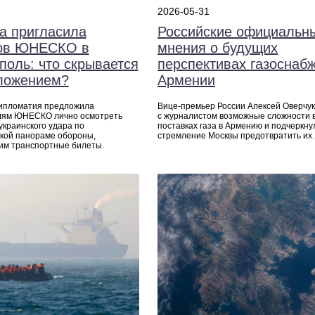
2026-05-31
а пригласила
Российские официальн
тов ЮНЕСКО в
мнения о будущих
поль: что скрывается
перспективах газоснаб
ложением?
Армении
дипломатия предложила
Вице‑премьер России Алексей Оверчук
лям ЮНЕСКО лично осмотреть
с журналистом возможные сложности 
украинского удара по
поставках газа в Армению и подчеркну
кой панораме обороны,
стремление Москвы предотвратить их.
им транспортные билеты.