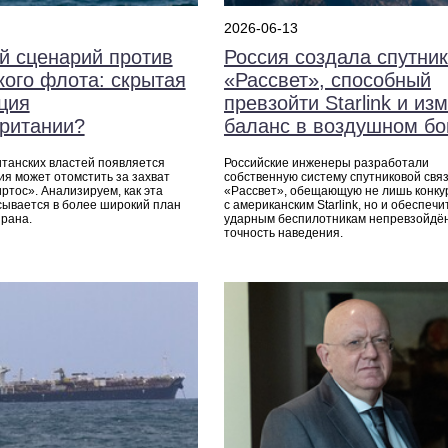
2026-06-13
й сценарий против
Россия создала спутни
кого флота: скрытая
«Рассвет», способный
ция
превзойти Starlink и из
ритании?
баланс в воздушном б
итанских властей появляется
Российские инженеры разработали
сия может отомстить за захват
собственную систему спутниковой свя
ртос». Анализируем, как эта
«Рассвет», обещающую не лишь конку
сывается в более широкий план
с американским Starlink, но и обеспечи
рана.
ударным беспилотникам непревзойдё
точность наведения.