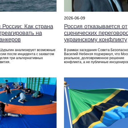
2026-06-09
 России: Как страна
Россия отказывается от
треагировать на
сценических переговор
танкеров
украинскому конфликту
 Шурыгин анализирует возможные
В рамках заседания Совета Безопасн
ссии после инцидента с захватом
Василий Небензя подчеркнул, что Мос
деляя три альтернативных
реальное, долговременное решение
вития.
конфликта, а не публичные инсцениров