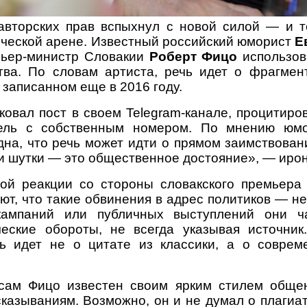
авторских прав вспыхнул с новой силой — и 
тической арене. Известный российский юморист
Е
мьер-министр Словакии
Роберт Фицо
использов
тва. По словам артиста, речь идет о фрагме
 записанном еще в 2016 году.
ковал пост в своем Telegram-канале, процитиро
ель с собственным номером. По мнению юмо
дна, что речь может идти о прямом заимствовани
ои шутки — это общественное достояние», — ирон
ой реакции со стороны словакского премьера 
т, что такие обвинения в адрес политиков — не
ампаний или публичных выступлений они ч
ческие обороты, не всегда указывая источник
ь идет не о цитате из классики, а о соврем
 сам Фицо известен своим ярким стилем обще
казываниям. Возможно, он и не думал о плагиат