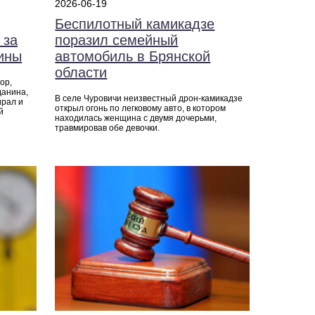
2026-06-19
Беспилотный камикадзе
 за
поразил семейный
ины
автомобиль в Брянской
области
ор,
данина,
В селе Чуровичи неизвестный дрон-камикадзе
ирал и
открыл огонь по легковому авто, в котором
й
находилась женщина с двумя дочерьми,
травмировав обе девочки.