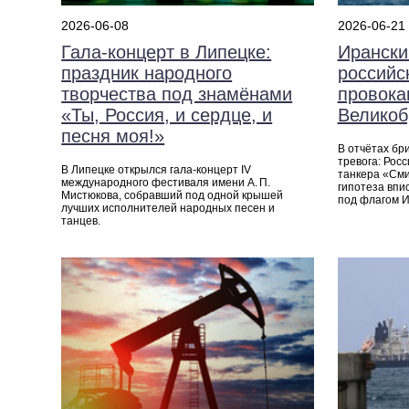
2026-06-08
2026-06-21
Гала-концерт в Липецке:
Ирански
праздник народного
российс
творчества под знамёнами
провока
«Ты, Россия, и сердце, и
Великоб
песня моя!»
В отчётах бр
тревога: Рос
В Липецке открылся гала-концерт IV
танкера «Сми
международного фестиваля имени А. П.
гипотеза впи
Мистюкова, собравший под одной крышей
под флагом И
лучших исполнителей народных песен и
танцев.