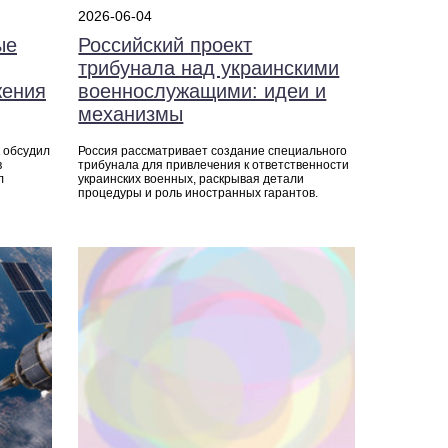
2026-06-04
ые
Российский проект
трибунала над украинскими
жения
военнослужащими: идеи и
механизмы
 обсудил
Россия рассматривает создание специального
в
трибунала для привлечения к ответственности
л
украинских военных, раскрывая детали
процедуры и роль иностранных гарантов.